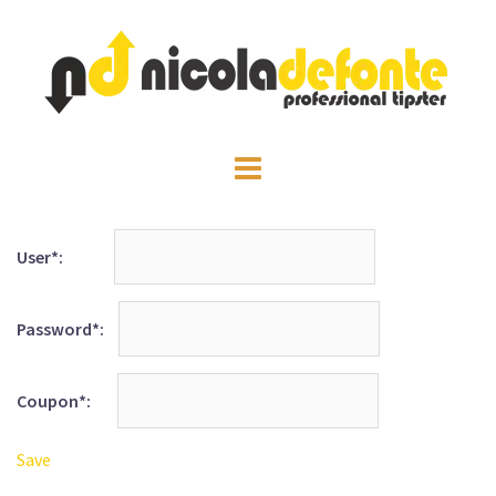
Vai
al
contenuto
User*:
Password*:
Coupon*:
Save