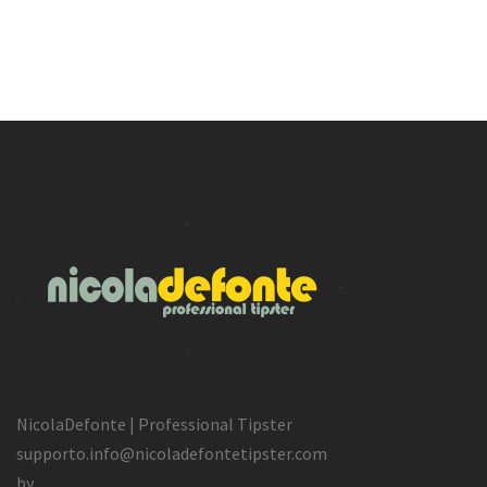
NicolaDefonte | Professional Tipster
supporto.info@nicoladefontetipster.com
by