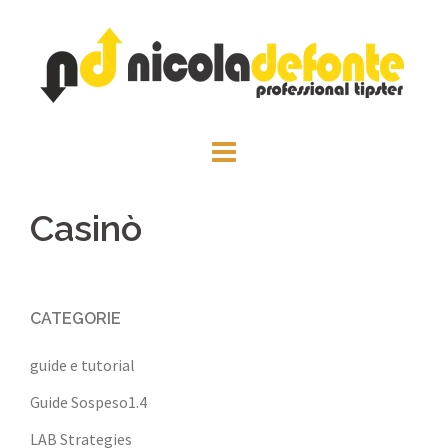
Vai
al
contenuto
Casinò
CATEGORIE
guide e tutorial
Guide Sospeso1.4
LAB Strategies