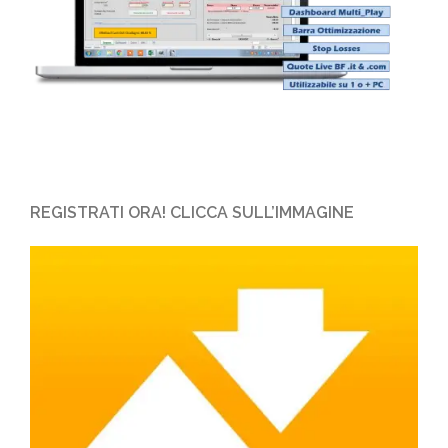
REGISTRATI ORA! CLICCA SULL’IMMAGINE